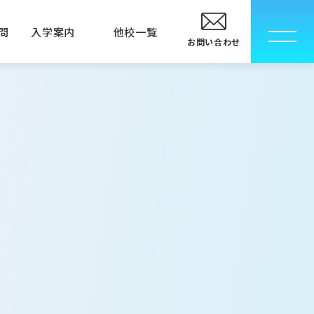
問
入学案内
他校一覧
お問い合わせ
校
卒業生の方へ
指定校推薦入学について
メディカルエステ専門学校
メディカルエステ学科
MECインストラクター科