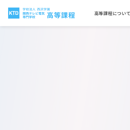
高等課程につい
高等課程について
電気テレビ科
保護者の方へ
就職実績
入学案内
関西テレビ電気専門学校
西沢
CG
学校
取得
学費
大阪
放送電子科
建築
公募推薦入学について
一般
電気テレビ科
ビオ
電子研究科
バイ
日本語学科