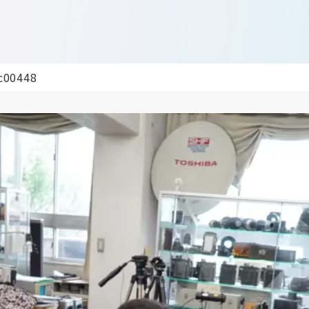
c00448