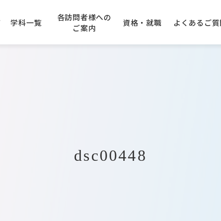
各訪問者様への
て
学科一覧
資格・就職
よくある
ご質
ご案内
学園エリアガイド
アニメーション科
の先生方へ
できる資格
のご案内
建設専門学校
キャンパスアクセス
企業採用ご担当者様へ
卒業生の声
AO入学について
大阪コンピューター
専門学
学科
IT・クラウド科
入学について
トープ科
CG・ゲーム科
dsc00448
オエコロジ科
デジタルクリエータ科
フォトグラファ科