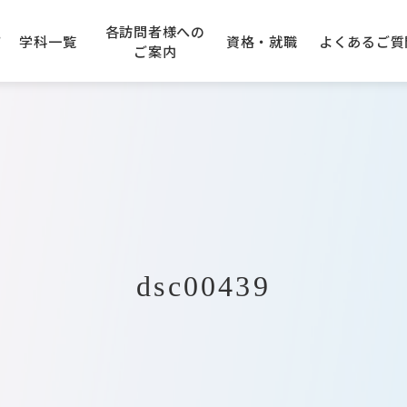
各訪問者様への
て
学科一覧
資格・就職
よくある
ご質
ご案内
学園エリアガイド
アニメーション科
の先生方へ
できる資格
のご案内
建設専門学校
キャンパスアクセス
企業採用ご担当者様へ
卒業生の声
AO入学について
大阪コンピューター
専門学
学科
IT・クラウド科
入学について
トープ科
CG・ゲーム科
dsc00439
オエコロジ科
デジタルクリエータ科
フォトグラファ科