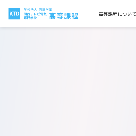
高等課程につい
高等課程について
電気テレビ科
保護者の方へ
就職実績
入学案内
関西テレビ電気専門学校
西沢
CG
学校
取得
学費
大阪
放送電子科
建築
公募推薦入学について
一般
電気テレビ科
ビオ
電子研究科
バイ
日本語学科