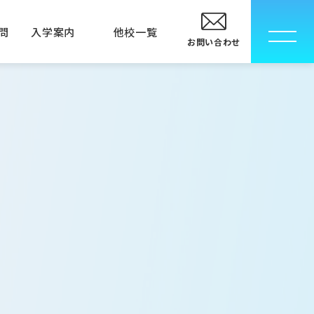
問
入学案内
他校一覧
お問い合わせ
校
卒業生の方へ
指定校推薦入学について
メディカルエステ専門学校
メディカルエステ学科
MECインストラクター科