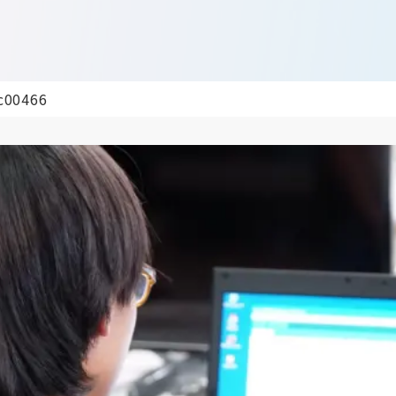
c00466