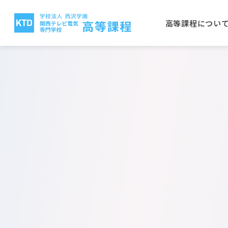
高等課程につい
高等課程について
電気テレビ科
保護者の方へ
就職実績
入学案内
関西テレビ電気専門学校
西沢
CG
学校
取得
学費
大阪
放送電子科
建築
公募推薦入学について
一般
電気テレビ科
ビオ
電子研究科
バイ
日本語学科