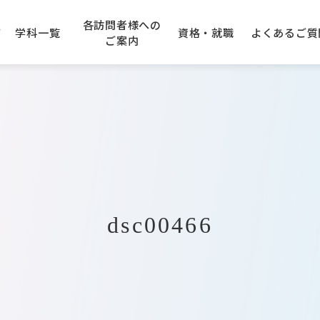
各訪問者様への
て
学科一覧
資格・就職
よくある
ご質
ご案内
学園エリアガイド
アニメーション科
の先生方へ
できる資格
のご案内
建設専門学校
キャンパスアクセス
企業採用ご担当者様へ
卒業生の声
AO入学について
大阪コンピューター
専門学
学科
IT・クラウド科
入学について
トープ科
CG・ゲーム科
dsc00466
オエコロジ科
デジタルクリエータ科
フォトグラファ科