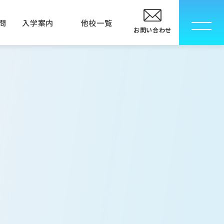
問
入学案内
他校一覧
お問い合わせ
校
卒業生の方へ
指定校推薦入学について
メディカルエステ専門学校
メディカルエステ学科
MECインストラクター科