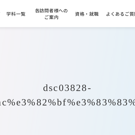
各訪問者様への
て
学科一覧
資格・就職
よくある
ご質
ご案内
学園エリアガイド
アニメーション科
の先生方へ
できる資格
のご案内
建設専門学校
キャンパスアクセス
企業採用ご担当者様へ
卒業生の声
AO入学について
大阪コンピューター
専門学
学科
IT・クラウド科
入学について
トープ科
CG・ゲーム科
dsc03828-
オエコロジ科
デジタルクリエータ科
ac%e3%82%bf%e3%83%83
フォトグラファ科