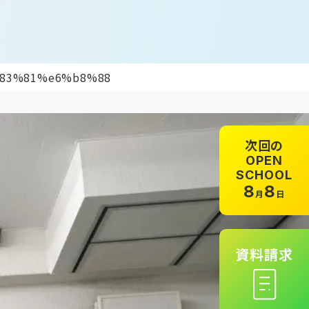
%83%81%e6%b8%88
次回の
OPEN
SCHOOL
8
8
月
日
資料請求