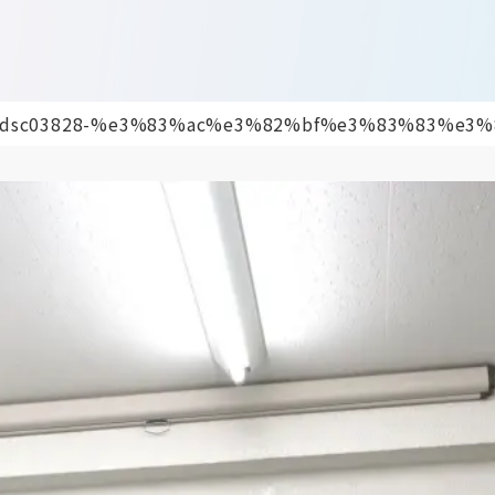
dsc03828-%e3%83%ac%e3%82%bf%e3%83%83%e3