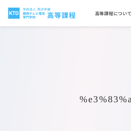
高等課程につい
高等課程について
電気テレビ科
保護者の方へ
就職実績
入学案内
関西テレビ電気専門学校
西沢
CG
学校
取得
学費
大阪
放送電子科
建築
公募推薦入学について
一般
電気テレビ科
ビオ
電子研究科
バイ
%e3%83%
日本語学科