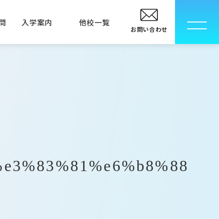
問
入学案内
他校一覧
お問い合わせ
校
卒業生の方へ
指定校推薦入学について
メディカルエステ専門学校
メディカルエステ学科
MECインストラクター科
%e3%83%81%e6%b8%88