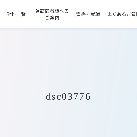
各訪問者様への
て
学科一覧
資格・就職
よくある
ご質
ご案内
学園エリアガイド
アニメーション科
の先生方へ
できる資格
のご案内
建設専門学校
キャンパスアクセス
企業採用ご担当者様へ
卒業生の声
AO入学について
大阪コンピューター
専門学
学科
IT・クラウド科
入学について
トープ科
CG・ゲーム科
dsc03776
オエコロジ科
デジタルクリエータ科
フォトグラファ科