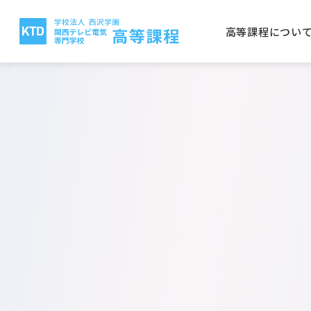
高等課程につい
高等課程について
電気テレビ科
保護者の方へ
就職実績
入学案内
関西テレビ電気専門学校
西沢
CG
学校
取得
学費
大阪
放送電子科
建築
公募推薦入学について
一般
電気テレビ科
ビオ
電子研究科
バイ
日本語学科