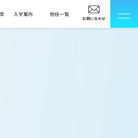
問
入学案内
他校一覧
お問い合わせ
校
卒業生の方へ
指定校推薦入学について
メディカルエステ専門学校
メディカルエステ学科
MECインストラクター科