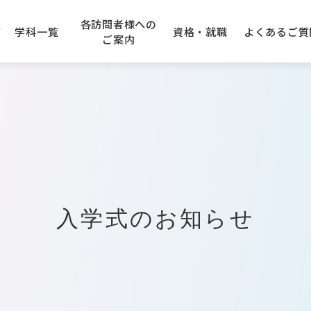
各訪問者様への
て
学科一覧
資格・就職
よくある
ご質
ご案内
学園エリアガイド
アニメーション科
の先生方へ
できる資格
のご案内
建設専門学校
キャンパスアクセス
企業採用ご担当者様へ
卒業生の声
AO入学について
大阪コンピューター
専門学
学科
IT・クラウド科
入学について
トープ科
CG・ゲーム科
入学式のお知らせ
オエコロジ科
デジタルクリエータ科
フォトグラファ科