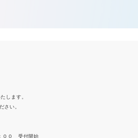
たします。 

さい。 

００　受付開始
