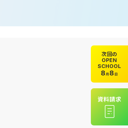
次回の
OPEN
SCHOOL
8
8
月
日
資料請求