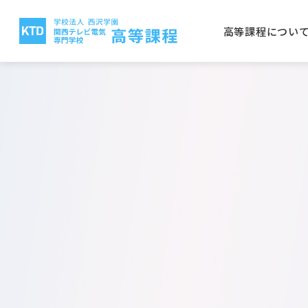
高等課程につい
高等課程について
電気テレビ科
保護者の方へ
就職実績
入学案内
関西テレビ電気専門学校
西沢
CG
学校
取得
学費
大阪
放送電子科
建築
公募推薦入学について
一般
電気テレビ科
ビオ
電子研究科
バイ
日本語学科