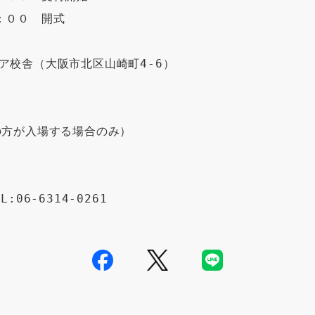
００　開式 

校舎（大阪市北区山崎町4-6） 

方が入場する場合のみ） 

06-6314-0261