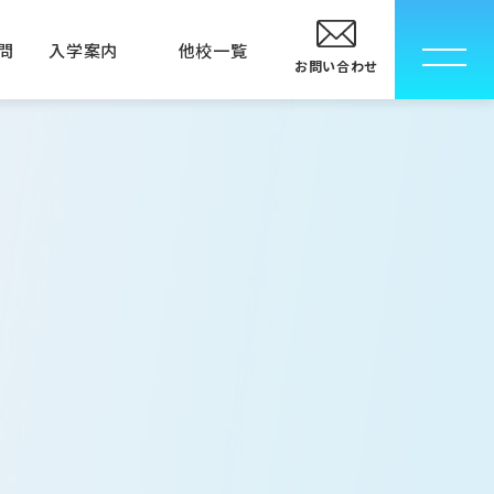
問
入学案内
他校一覧
お問い合わせ
校
卒業生の方へ
指定校推薦入学について
メディカルエステ専門学校
メディカルエステ学科
MECインストラクター科