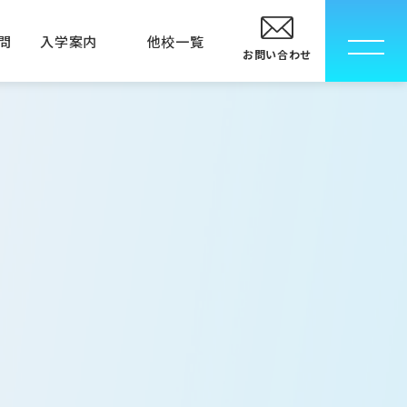
問
入学案内
他校一覧
お問い合わせ
校
卒業生の方へ
指定校推薦入学について
メディカルエステ専門学校
メディカルエステ学科
MECインストラクター科
ル