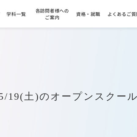
各訪問者様への
て
学科一覧
資格・就職
よくある
ご質
ご案内
学園エリアガイド
アニメーション科
の先生方へ
できる資格
のご案内
建設専門学校
キャンパスアクセス
企業採用ご担当者様へ
卒業生の声
AO入学について
大阪コンピューター
専門学
学科
IT・クラウド科
入学について
トープ科
CG・ゲーム科
5/19(土)のオープンスクー
オエコロジ科
デジタルクリエータ科
フォトグラファ科