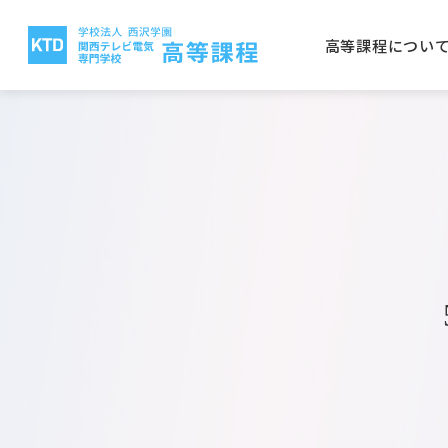
高等課程につい
高等課程について
電気テレビ科
保護者の方へ
就職実績
入学案内
関西テレビ電気専門学校
西沢
CG
学校
取得
学費
大阪
放送電子科
建築
公募推薦入学について
一般
電気テレビ科
ビオ
電子研究科
バイ
日本語学科