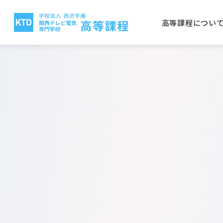
高等課程につい
高等課程について
電気テレビ科
保護者の方へ
就職実績
入学案内
関西テレビ電気専門学校
西沢
CG
学校
取得
学費
大阪
放送電子科
建築
公募推薦入学について
一般
電気テレビ科
ビオ
電子研究科
バイ
日本語学科