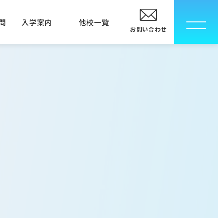
問
入学案内
他校一覧
お問い合わせ
校
卒業生の方へ
指定校推薦入学について
メディカルエステ専門学校
メディカルエステ学科
MECインストラクター科