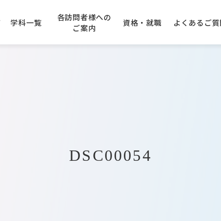
各訪問者様への
て
学科一覧
資格・就職
よくある
ご質
ご案内
学園エリアガイド
アニメーション科
の先生方へ
できる資格
のご案内
建設専門学校
キャンパスアクセス
企業採用ご担当者様へ
卒業生の声
AO入学について
大阪コンピューター
専門学
学科
IT・クラウド科
入学について
トープ科
CG・ゲーム科
DSC00054
オエコロジ科
デジタルクリエータ科
フォトグラファ科