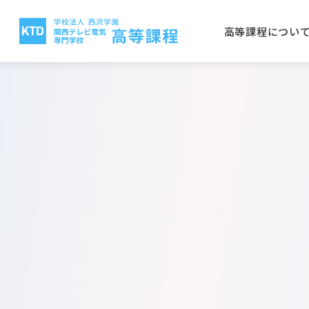
高等課程につい
高等課程について
電気テレビ科
保護者の方へ
就職実績
入学案内
関西テレビ電気専門学校
西沢
CG
学校
取得
学費
大阪
放送電子科
建築
公募推薦入学について
一般
電気テレビ科
ビオ
電子研究科
バイ
日本語学科