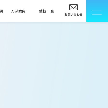
問
入学案内
他校一覧
お問い合わせ
校
卒業生の方へ
指定校推薦入学について
メディカルエステ専門学校
メディカルエステ学科
MECインストラクター科