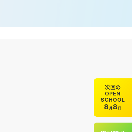
次回の
OPEN
SCHOOL
8
8
月
日