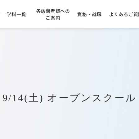
各訪問者様への
て
学科一覧
資格・就職
よくある
ご質
ご案内
学園エリアガイド
アニメーション科
の先生方へ
できる資格
のご案内
建設専門学校
キャンパスアクセス
企業採用ご担当者様へ
卒業生の声
AO入学について
大阪コンピューター
専門学
学科
IT・クラウド科
入学について
トープ科
CG・ゲーム科
9/14(土) オープンスクール
オエコロジ科
デジタルクリエータ科
フォトグラファ科